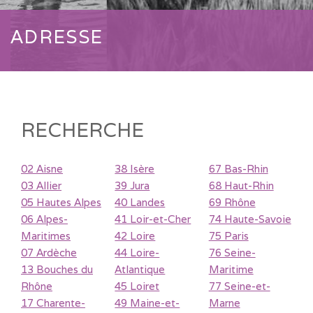
ADRESSE
RECHERCHE
02 Aisne
38 Isère
67 Bas-Rhin
03 Allier
39 Jura
68 Haut-Rhin
05 Hautes Alpes
40 Landes
69 Rhône
06 Alpes-
41 Loir-et-Cher
74 Haute-Savoie
Maritimes
42 Loire
75 Paris
07 Ardèche
44 Loire-
76 Seine-
13 Bouches du
Atlantique
Maritime
Rhône
45 Loiret
77 Seine-et-
17 Charente-
49 Maine-et-
Marne