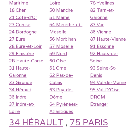
Maritime
Loire
78 Yvelines
18 Cher
50 Manche
82 Tarn-et-
21 Côte-d'Or
51 Marne
Garonne
23 Creuse
54 Meurthe-et-
83 Var
24 Dordogne
Moselle
86 Vienne
27 Eure
56 Morbihan
87 Haute-Vienne
28 Eure-et-Loir
57 Moselle
91 Essonne
29 Finistère
59 Nord
92 Hauts-de-
2B Haute-Corse
60 OIse
Seine
31 Haute-
61 Orne
93 Seine-St-
Garonne
62 Pas-de-
Denis
33 Gironde
Calais
94 Val-de-Marne
34 Hérault
63 Puy-de-
95 Val-D'Oise
36 Indre
Dôme
DROM
37 Indre-et-
64 Pyrénées-
Etranger
Loire
Atlantiques
34 HÉRAULT
,
75 PARIS