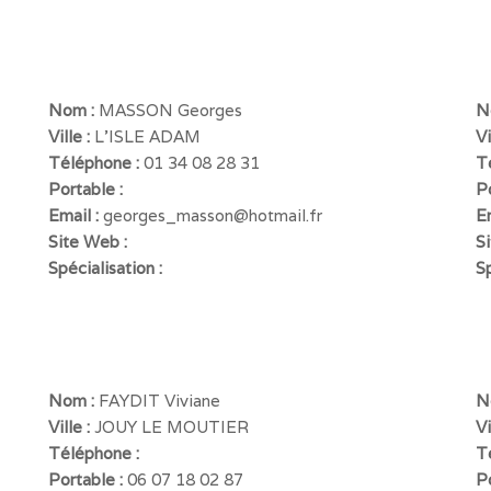
Nom :
MASSON Georges
N
Ville :
L'ISLE ADAM
Vi
Téléphone :
01 34 08 28 31
T
Portable :
P
Email :
georges_masson@hotmail.fr
E
Site Web :
S
Spécialisation :
Sp
Nom :
FAYDIT Viviane
N
Ville :
JOUY LE MOUTIER
Vi
Téléphone :
T
Portable :
06 07 18 02 87
P