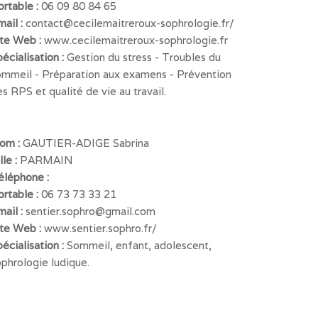
ortable :
06 09 80 84 65
mail :
contact@cecilemaitreroux-sophrologie.fr/
ite Web :
www.cecilemaitreroux-sophrologie.fr
écialisation :
Gestion du stress - Troubles du
ommeil - Préparation aux examens - Prévention
s RPS et qualité de vie au travail.
om :
GAUTIER-ADIGE Sabrina
lle :
PARMAIN
éléphone :
ortable :
06 73 73 33 21
mail :
sentier.sophro@gmail.com
ite Web :
www.sentier.sophro.fr/
écialisation :
Sommeil, enfant, adolescent,
phrologie ludique.