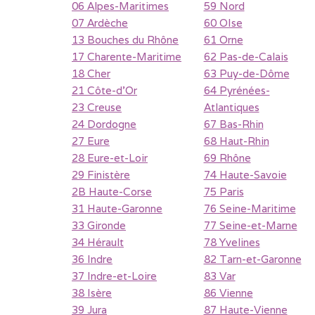
06 Alpes-Maritimes
59 Nord
07 Ardèche
60 OIse
13 Bouches du Rhône
61 Orne
17 Charente-Maritime
62 Pas-de-Calais
18 Cher
63 Puy-de-Dôme
21 Côte-d'Or
64 Pyrénées-
23 Creuse
Atlantiques
24 Dordogne
67 Bas-Rhin
27 Eure
68 Haut-Rhin
28 Eure-et-Loir
69 Rhône
29 Finistère
74 Haute-Savoie
2B Haute-Corse
75 Paris
31 Haute-Garonne
76 Seine-Maritime
33 Gironde
77 Seine-et-Marne
34 Hérault
78 Yvelines
36 Indre
82 Tarn-et-Garonne
37 Indre-et-Loire
83 Var
38 Isère
86 Vienne
39 Jura
87 Haute-Vienne