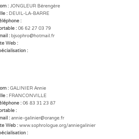
om :
JONGLEUR Bérengère
lle :
DEUIL-LA-BARRE
éléphone :
ortable :
06 62 27 03 79
mail :
bjsophro@hotmail.fr
ite Web :
écialisation :
om :
GALINIER Annie
lle :
FRANCONVILLE
éléphone :
06 83 31 23 87
rtable :
mail :
annie-galinier@orange.fr
ite Web :
www.sophrologue.org/anniegalinier
écialisation :