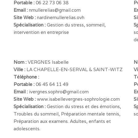
Portable :
06 22 73 06 38
P
Email :
nmullerelias@gmail.com
E
Site Web :
nardinemullerelias.ovh
S
Spécialisation :
Gestion du stress, sommeil,
Sp
intervention en entreprise
s
de
Nom :
VERGNES Isabelle
N
Ville :
LA CHAPELLE-EN-SERVAL & SAINT-WITZ
Vi
Téléphone :
T
Portable :
06 45 64 11 49
P
Email :
ivergnes.sophro@gmail.com
E
Site Web :
www.isabellevergnes-sophrologie.com
S
Spécialisation :
Gestion du stress et des émotions,
Sp
Troubles du sommeil, Préparation mentale tennis,
so
Préparation aux examens. Adultes, enfants et
adolescents.