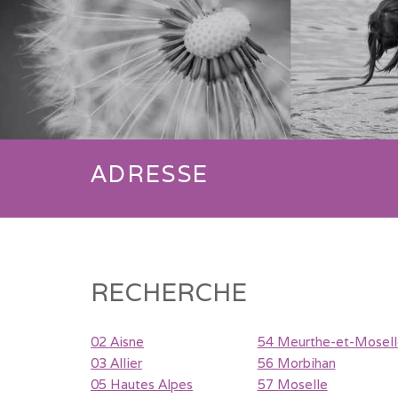
ADRESSE
RECHERCHE
02 Aisne
54 Meurthe-et-Mosell
03 Allier
56 Morbihan
05 Hautes Alpes
57 Moselle