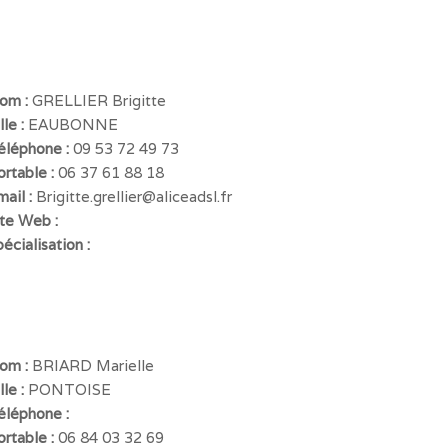
om :
GRELLIER Brigitte
lle :
EAUBONNE
éléphone :
09 53 72 49 73
ortable :
06 37 61 88 18
mail :
Brigitte.grellier@aliceadsl.fr
ite Web :
écialisation :
om :
BRIARD Marielle
lle :
PONTOISE
éléphone :
ortable :
06 84 03 32 69