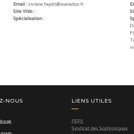
Email :
viviane.faydit@wanadoo.fr
E
Site Web :
S
Spécialisation :
Sp
D
F
T
vi
EZ-NOUS
LIENS UTILES
FEPS
ebook
Syndicat des Sophrologues
agram