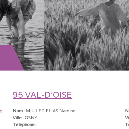
95 VAL-D'OISE
e
Nom :
MULLER ELIAS Nardine
N
Ville :
OSNY
Vi
Téléphone :
T