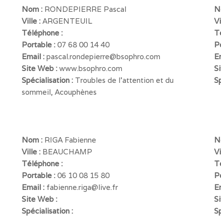
Nom :
RONDEPIERRE Pascal
N
Ville :
ARGENTEUIL
Vi
Téléphone :
T
Portable :
07 68 00 14 40
P
Email :
pascal.rondepierre@bsophro.com
E
Site Web :
www.bsophro.com
S
Spécialisation :
Troubles de l’attention et du
Sp
sommeil, Acouphènes
Nom :
RIGA Fabienne
N
Ville :
BEAUCHAMP
Vi
Téléphone :
T
Portable :
06 10 08 15 80
Po
Email :
fabienne.riga@live.fr
E
Site Web :
S
Spécialisation :
Sp