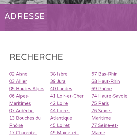
ADRESSE
RECHERCHE
02 Aisne
38 Isère
67 Bas-Rhin
03 Allier
39 Jura
68 Haut-Rhin
05 Hautes Alpes
40 Landes
69 Rhône
06 Alpes-
41 Loir-et-Cher
74 Haute-Savoie
Maritimes
42 Loire
75 Paris
07 Ardèche
44 Loire-
76 Seine-
13 Bouches du
Atlantique
Maritime
Rhône
45 Loiret
77 Seine-et-
17 Charente-
49 Maine-et-
Marne