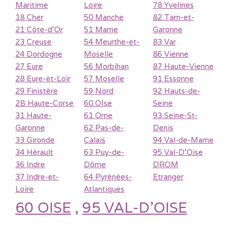
Maritime
Loire
78 Yvelines
18 Cher
50 Manche
82 Tarn-et-
21 Côte-d'Or
51 Marne
Garonne
23 Creuse
54 Meurthe-et-
83 Var
24 Dordogne
Moselle
86 Vienne
27 Eure
56 Morbihan
87 Haute-Vienne
28 Eure-et-Loir
57 Moselle
91 Essonne
29 Finistère
59 Nord
92 Hauts-de-
2B Haute-Corse
60 OIse
Seine
31 Haute-
61 Orne
93 Seine-St-
Garonne
62 Pas-de-
Denis
33 Gironde
Calais
94 Val-de-Marne
34 Hérault
63 Puy-de-
95 Val-D'Oise
36 Indre
Dôme
DROM
37 Indre-et-
64 Pyrénées-
Etranger
Loire
Atlantiques
60 OISE
,
95 VAL-D'OISE