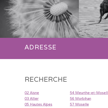
ADRESSE
RECHERCHE
02 Aisne
54 Meurthe-et-Mosell
03 Allier
56 Morbihan
05 Hautes Alpes
57 Moselle