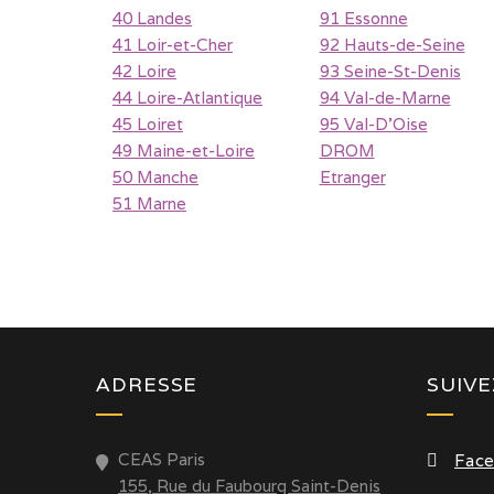
40 Landes
91 Essonne
41 Loir-et-Cher
92 Hauts-de-Seine
42 Loire
93 Seine-St-Denis
44 Loire-Atlantique
94 Val-de-Marne
45 Loiret
95 Val-D'Oise
49 Maine-et-Loire
DROM
50 Manche
Etranger
51 Marne
ADRESSE
SUIV
CEAS Paris
Fac
155, Rue du Faubourg Saint-Denis