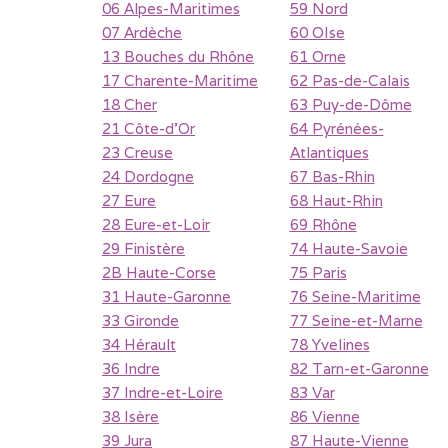
06 Alpes-Maritimes
59 Nord
07 Ardèche
60 OIse
13 Bouches du Rhône
61 Orne
17 Charente-Maritime
62 Pas-de-Calais
18 Cher
63 Puy-de-Dôme
21 Côte-d'Or
64 Pyrénées-
23 Creuse
Atlantiques
24 Dordogne
67 Bas-Rhin
27 Eure
68 Haut-Rhin
28 Eure-et-Loir
69 Rhône
29 Finistère
74 Haute-Savoie
2B Haute-Corse
75 Paris
31 Haute-Garonne
76 Seine-Maritime
33 Gironde
77 Seine-et-Marne
34 Hérault
78 Yvelines
36 Indre
82 Tarn-et-Garonne
37 Indre-et-Loire
83 Var
38 Isère
86 Vienne
39 Jura
87 Haute-Vienne