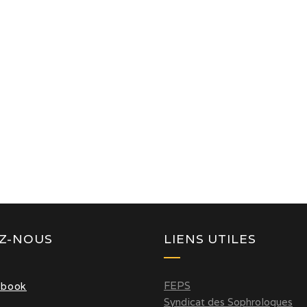
EZ-NOUS
LIENS UTILES
FEPS
ebook
Syndicat des Sophrologues