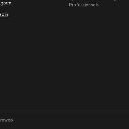
agram
Professionnels
edin
treweb