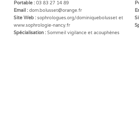
Portable :
03 83 27 14 89
P
Email :
dom.bolusset@orange.fr
E
Site Web :
sophrologues.org/dominiquebolusset et
S
www.sophrologie-nancy.fr
Sp
Spécialisation :
Sommeil vigilance et acouphènes